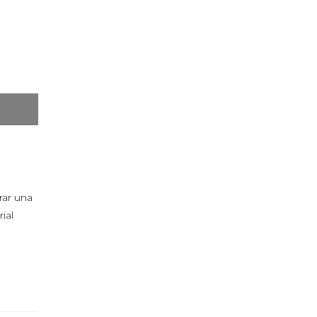
rar una
ial